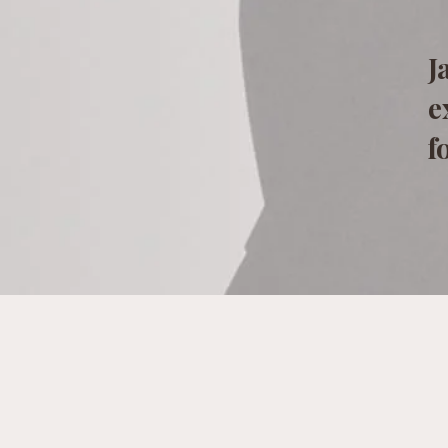
J
e
f
Du är inte lost.
Du sitter fast i samma menta
Du tänker mycket.