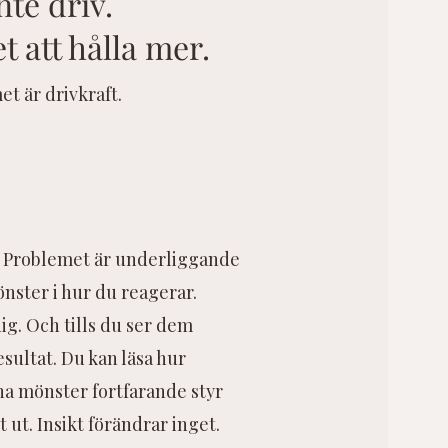
nte driv.
 att hålla mer.​
et är drivkraft.
. Problemet är underliggande
nster i hur du reagerar.
dig. Och tills du ser dem
ultat. ​Du kan läsa hur
a mönster fortfarande styr
 ut.​ Insikt förändrar inget.