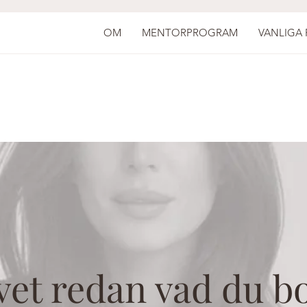
OM
MENTORPROGRAM
VANLIGA
vet redan vad du b