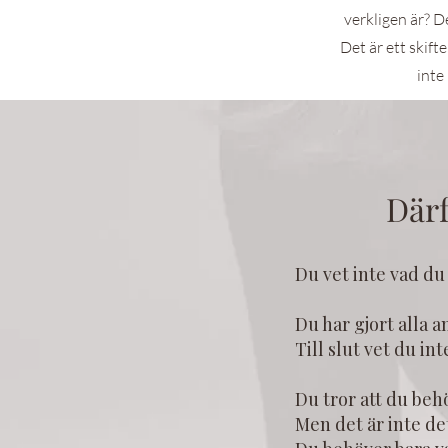
verkligen är? Det
Det är ett skifte
inte
Där
Du vet inte vad du 
Du har gjort alla a
Till slut vet du in
Du tror att du behö
Men det är inte de