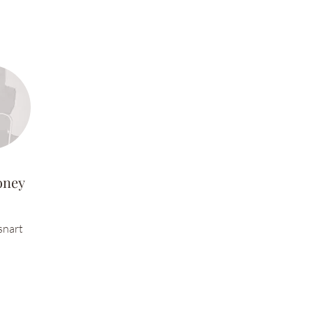
oney
nart