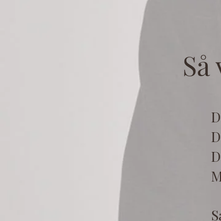
Så 
D
D
D
M
S