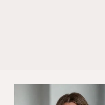
Du analyserar dig själv.
Du försöker förstå varför du
Du vet ofta exakt vad du bor
Men ändå händer samma sak
Du stannar kvar för länge.
Du tvivlar på dig själv.
Du överanalyserar tills du ta
Och livet fortsätter på repeat
Problemet är nästan aldrig at
Problemet är att du sitter fa