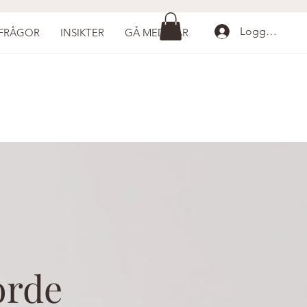
Logga in
 FRÅGOR
INSIKTER
GÅ MED HÄR
orde