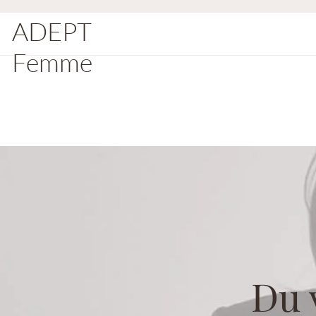
ADEPT
Femme
Du 