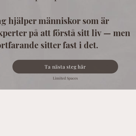
ag hjälper människor som är
xperter på att förstå sitt liv — men
ortfarande sitter fast i det.
Ta nästa steg här
Limited Spaces
la mönster.