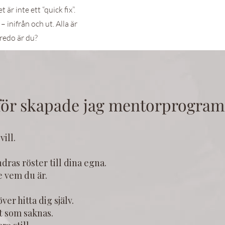
 är inte ett “quick fix”.
 – inifrån och ut. Alla är
 redo är du?
för skapade jag mentorprogram
vill.
ndras röster till dina egna.
te vem du är.
ver hitta dig själv.
t som saknas.